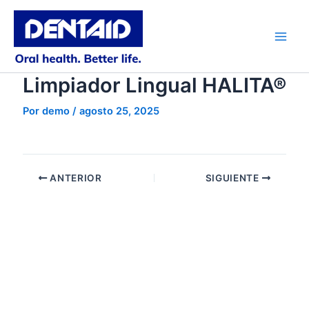
Ir
al
contenido
Main
Men
Limpiador Lingual HALITA®
Por
demo
/
agosto 25, 2025
ANTERIOR
SIGUIENTE