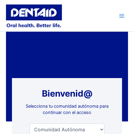
Ir
al
contenido
Main
Men
Bienvenid@
Selecciona tu comunidad autónoma para
continuar con el acceso