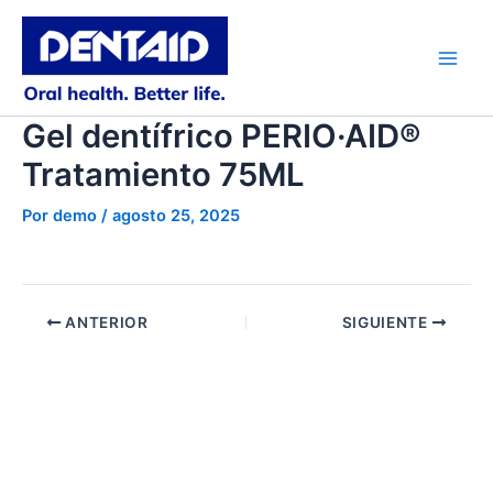
Ir
al
contenido
Main
Men
Gel dentífrico PERIO·AID®
Tratamiento 75ML
Por
demo
/
agosto 25, 2025
ANTERIOR
SIGUIENTE