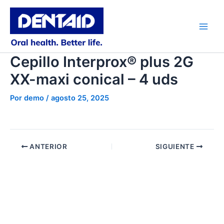
Ir
al
contenido
Main
Men
Cepillo Interprox® plus 2G
XX-maxi conical – 4 uds
Por
demo
/
agosto 25, 2025
ANTERIOR
SIGUIENTE